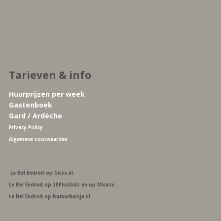
Tarieven & info
Huurprijzen per week
Gastenboek
Gard / Ardèche
Privacy Policy
Algemene voorwaarden
Le Bel Endroit op Gites.nl
Le Bel Endroit op 30PlusKids
en op Micazu
Le Bel Endroit op Natuurhuisje.nl