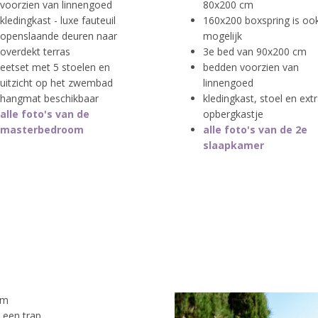
voorzien van linnengoed
80x200 cm
kledingkast - luxe fauteuil
160x200 boxspring is oo
openslaande deuren naar
mogelijk
overdekt terras
3e bed van 90x200 cm
eetset met 5 stoelen en
bedden voorzien van
uitzicht op het zwembad
linnengoed
hangmat beschikbaar
kledingkast, stoel en ext
alle foto's van de
opbergkastje
masterbedroom
alle foto's van de 2e
slaapkamer
rm
 een trap