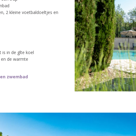
embad
, 2 kleine voetbaldoeltjes en
is in de gîte koel
n en de warmte
in en zwembad