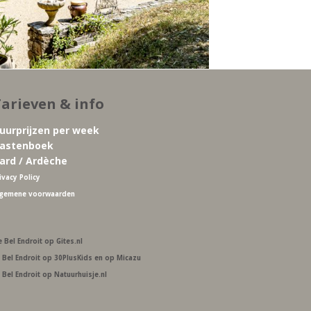
arieven & info
uurprijzen per week
astenboek
ard / Ardèche
ivacy Policy
lgemene voorwaarden
e Bel Endroit op Gites.nl
 Bel Endroit op 30PlusKids
en op Micazu
 Bel Endroit op Natuurhuisje.nl