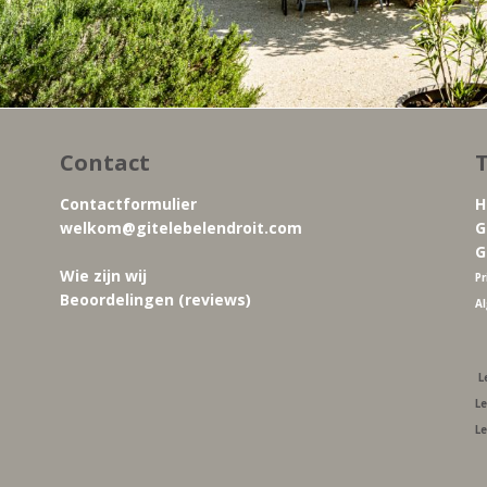
Contact
T
Contactformulier
H
welkom@gitelebelendroit.com
G
G
Wie zijn wij
Pr
Beoordelingen (reviews)
A
L
Le
Le