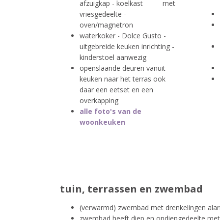
afzuigkap - koelkast met
vriesgedeelte -
oven/magnetron
waterkoker - Dolce Gusto -
uitgebreide keuken inrichting -
kinderstoel aanwezig
openslaande deuren vanuit
keuken naar het terras ook
daar een eetset en een
overkapping
alle foto's van de
woonkeuken
tuin, terrassen en zwembad
(verwarmd) zwembad met drenkelingen ala
zwembad heeft diep en ondiepgedeelte met