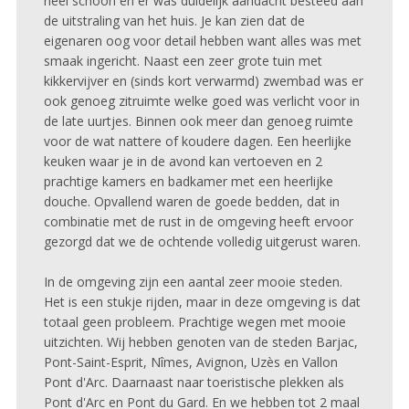
heel schoon en er was duidelijk aandacht besteed aan
de uitstraling van het huis. Je kan zien dat de
eigenaren oog voor detail hebben want alles was met
smaak ingericht. Naast een zeer grote tuin met
kikkervijver en (sinds kort verwarmd) zwembad was er
ook genoeg zitruimte welke goed was verlicht voor in
de late uurtjes. Binnen ook meer dan genoeg ruimte
voor de wat nattere of koudere dagen. Een heerlijke
keuken waar je in de avond kan vertoeven en 2
prachtige kamers en badkamer met een heerlijke
douche. Opvallend waren de goede bedden, dat in
combinatie met de rust in de omgeving heeft ervoor
gezorgd dat we de ochtende volledig uitgerust waren.
In de omgeving zijn een aantal zeer mooie steden.
Het is een stukje rijden, maar in deze omgeving is dat
totaal geen probleem. Prachtige wegen met mooie
uitzichten. Wij hebben genoten van de steden Barjac,
Pont-Saint-Esprit, Nîmes, Avignon, Uzès en Vallon
Pont d'Arc. Daarnaast naar toeristische plekken als
Pont d'Arc en Pont du Gard. En we hebben tot 2 maal