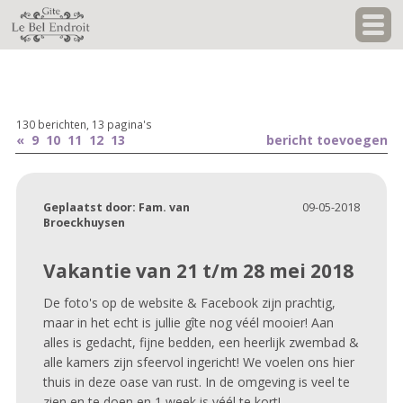
130 berichten, 13 pagina's
«
9
10
11
12
13
bericht toevoegen
Geplaatst door:
Fam. van
09-05-2018
Broeckhuysen
Vakantie van 21 t/m 28 mei 2018
De foto's op de website & Facebook zijn prachtig,
maar in het echt is jullie gîte nog véél mooier! Aan
alles is gedacht, fijne bedden, een heerlijk zwembad &
alle kamers zijn sfeervol ingericht! We voelen ons hier
thuis in deze oase van rust. In de omgeving is veel te
zien en te doen en 1 week is véél te kort!